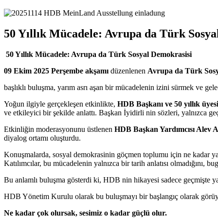
50 Yıllık Mücadele: Avrupa da Türk Sosya
50 Yıllık Mücadele: Avrupa da Türk Sosyal Demokrasisi
09 Ekim 2025 Perşembe akşamı
düzenlenen
Avrupa da Türk Sosy
başlıklı buluşma, yarım asrı aşan bir mücadelenin izini sürmek ve gele
Yoğun ilgiyle gerçekleşen etkinlikte,
HDB Başkanı ve 50 yıllık üyesi
ve etkileyici bir şekilde anlattı. Başkan İyidirli nin sözleri, yalnız
Etkinliğin moderasyonunu üstlenen
HDB Başkan Yardımcısı Alev 
diyalog ortamı oluşturdu.
Konuşmalarda, sosyal demokrasinin göçmen toplumu için ne kadar yaşa
Katılımcılar, bu mücadelenin yalnızca bir tarih anlatısı olmadığını, b
Bu anlamlı buluşma gösterdi ki, HDB nin hikayesi sadece geçmişte yaşa
HDB Yönetim Kurulu olarak bu buluşmayı bir başlangıç olarak görüyor
Ne kadar çok olursak, sesimiz o kadar güçlü olur.