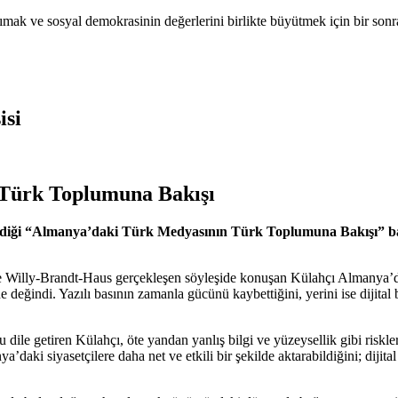
şımak ve sosyal demokrasinin değerlerini birlikte büyütmek için bir son
isi
 Türk Toplumuna Bakışı
ediği “Almanya’daki Türk Medyasının Türk Toplumuna Bakışı” başl
illy-Brandt-Haus gerçekleşen söyleşide konuşan Külahçı Almanya’daki
e değindi. Yazılı basının zamanla gücünü kaybettiğini, yerini ise dijit
u dile getiren Külahçı, öte yandan yanlış bilgi ve yüzeysellik gibi risk
ki siyasetçilere daha net ve etkili bir şekilde aktarabildiğini; dijital