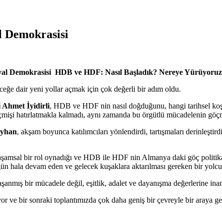
l Demokrasisi
al Demokrasisi HDB ve HDF: Nasıl Başladık? Nereye Yürüyoru
ceğe dair yeni yollar açmak için çok değerli bir adım oldu.
 Ahmet İyidirli
, HDB ve HDF nin nasıl doğduğunu, hangi tarihsel koşu
ca geçmişi hatırlatmakla kalmadı, aynı zamanda bu örgütlü mücadelenin gö
Ayhan
, akşam boyunca katılımcıları yönlendirdi, tartışmaları derinleştir
msal bir rol oynadığı ve HDB ile HDF nin Almanya daki göç politikaları
ugün hala devam eden ve gelecek kuşaklara aktarılması gereken bir yolcu
nmış bir mücadele değil, eşitlik, adalet ve dayanışma değerlerine inan
 ve bir sonraki toplantımızda çok daha geniş bir çevreyle bir araya g