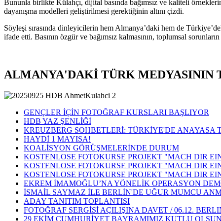
Bununla birlikte Külahçı, dijital basında bağımsız ve kaliteli örnek
dayanışma modelleri geliştirilmesi gerektiğinin altını çizdi.
Söyleşi sırasında dinleyicilerin hem Almanya’daki hem de Türkiye’deki 
ifade etti. Basının özgür ve bağımsız kalmasının, toplumsal sorunların
ALMANYA'DAKİ TÜRK MEDYASININ
GENÇLER İÇİN FOTOĞRAF KURSLARI BAŞLIYOR
HDB YAZ ŞENLİĞİ
KREUZBERG SOHBETLERİ: TÜRKİYE'DE ANAYASA 
HAYDİ 1 MAYISA!
KOALİSYON GÖRÜŞMELERİNDE DURUM
KOSTENLOSE FOTOKURSE PROJEKT "MACH DIR EIN
KOSTENLOSE FOTOKURSE PROJEKT "MACH DIR EIN
KOSTENLOSE FOTOKURSE PROJEKT "MACH DIR EIN
EKREM İMAMOĞLU’NA YÖNELİK OPERASYON DEM
İSMAİL SAYMAZ İLE BERLİN'DE UĞUR MUMCU ANM
ADAY TANITIM TOPLANTISI
FOTOĞRAF SERGİSİ AÇILIŞINA DAVET / 06.12. B
29 EKİM CUMHURİYET BAYRAMIMIZ KUTLU OLSU