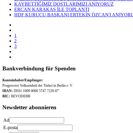
KAYBETTİĞİMİZ DOSTLARIMIZI ANIYORUZ
ERCAN KARAKAŞ İLE TOPLANTI
HDF KURUCU BAŞKANI ERTEKİN ÖZCAN'I ANIYOR
1
2
3
Bankverbindung für Spenden
Kontoinhaber/Empfänger:
Progressive Volkseinheit der Türkei in Berlin e. V.
IBAN:
DE61 1009 0000 5747 7220 07'
BIC:
BEVODEBB
Newsletter abonnieren
Ad
E-posta