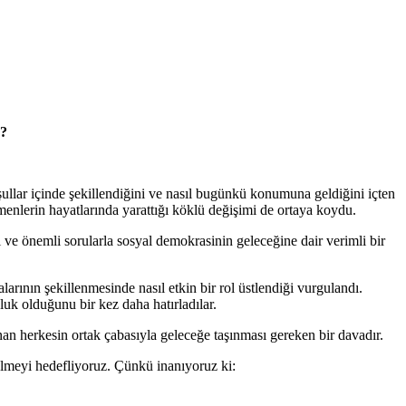
z?
llar içinde şekillendiğini ve nasıl bugünkü konumuna geldiğini içten
çmenlerin hayatlarında yarattığı köklü değişimi de ortaya koydu.
di ve önemli sorularla sosyal demokrasinin geleceğine dair verimli bir
nın şekillenmesinde nasıl etkin bir rol üstlendiği vurgulandı.
luk olduğunu bir kez daha hatırladılar.
an herkesin ortak çabasıyla geleceğe taşınması gereken bir davadır.
elmeyi hedefliyoruz. Çünkü inanıyoruz ki: