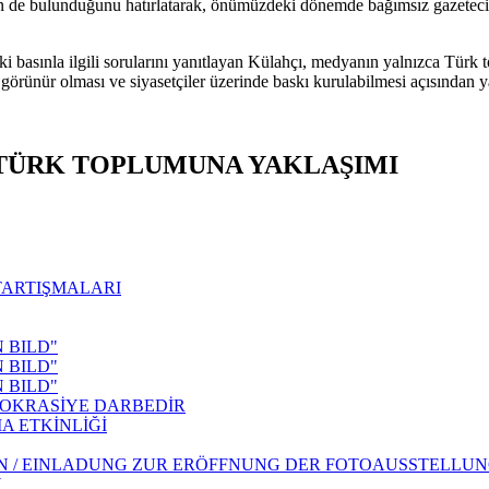
lerin de bulunduğunu hatırlatarak, önümüzdeki dönemde bağımsız gazetec
basınla ilgili sorularını yanıtlayan Külahçı, medyanın yalnızca Türk top
 görünür olması ve siyasetçiler üzerinde baskı kurulabilmesi açısından 
 TÜRK TOPLUMUNA YAKLAŞIMI
TARTIŞMALARI
 BILD"
 BILD"
 BILD"
OKRASİYE DARBEDİR
A ETKİNLİĞİ
ERLIN / EINLADUNG ZUR ERÖFFNUNG DER FOTOAUSSTELLU
N