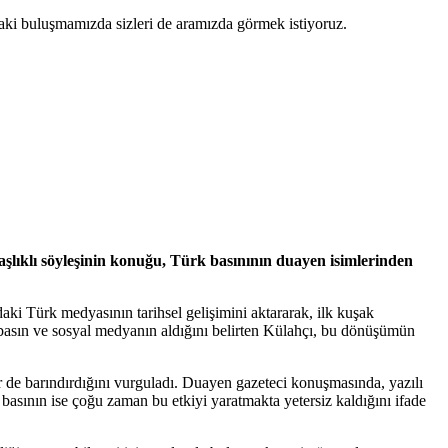
raki buluşmamızda sizleri de aramızda görmek istiyoruz.
ıklı söyleşinin konuğu, Türk basınının duayen isimlerinden
 Türk medyasının tarihsel gelişimini aktararak, ilk kuşak
al basın ve sosyal medyanın aldığını belirten Külahçı, bu dönüşümün
ler de barındırdığını vurguladı. Duayen gazeteci konuşmasında, yazılı
 basının ise çoğu zaman bu etkiyi yaratmakta yetersiz kaldığını ifade